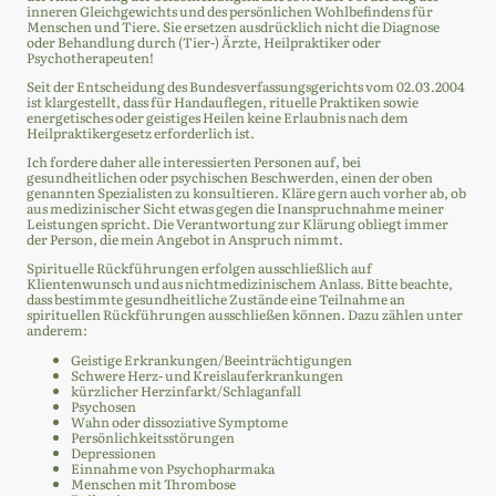
inneren Gleichgewichts und des persönlichen Wohlbefindens für
Menschen und Tiere. Sie ersetzen ausdrücklich nicht die Diagnose
oder Behandlung durch (Tier-) Ärzte, Heilpraktiker oder
Psychotherapeuten!
Seit der Entscheidung des Bundesverfassungsgerichts vom 02.03.2004
ist klargestellt, dass für Handauflegen, rituelle Praktiken sowie
energetisches oder geistiges Heilen keine Erlaubnis nach dem
Heilpraktikergesetz erforderlich ist.
Ich fordere daher alle interessierten Personen auf, bei
gesundheitlichen oder psychischen Beschwerden, einen der oben
genannten Spezialisten zu konsultieren. Kläre gern auch vorher ab, ob
aus medizinischer Sicht etwas gegen die Inanspruchnahme meiner
Leistungen spricht. Die Verantwortung zur Klärung obliegt immer
der Person, die mein Angebot in Anspruch nimmt.
Spirituelle Rückführungen erfolgen ausschließlich auf
Klientenwunsch und aus nichtmedizinischem Anlass. Bitte beachte,
dass bestimmte gesundheitliche Zustände eine Teilnahme an
spirituellen Rückführungen ausschließen können. Dazu zählen unter
anderem:
Geistige Erkrankungen/Beeinträchtigungen
Schwere Herz- und Kreislauferkrankungen
kürzlicher Herzinfarkt/Schlaganfall
Psychosen
Wahn oder dissoziative Symptome
Persönlichkeitsstörungen
Depressionen
Einnahme von Psychopharmaka
Menschen mit Thrombose