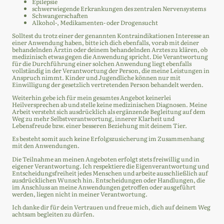
Epilepsie
schwerwiegende Erkrankungen des zentralen Nervensystems
Schwangerschaften
Alkohol-, Medikamenten- oder Drogensucht
Solltest du trotz einer der genannten Kontraindikationen Interesse an
einer Anwendung haben, bitte ich dich ebenfalls, vorab mit deiner
behandelnden Ärztin oder deinem behandelnden Arztes zu klären, ob
medizinisch etwas gegen die Anwendung spricht. Die Verantwortung
für die Durchführung einer solchen Anwendung liegt ebenfalls
vollständig in der Verantwortung der Person, die meine Leistungen in
Anspruch nimmt. Kinder und Jugendliche können nur mit
Einwilligung der gesetzlich vertretenden Person behandelt werden.
Weiterhin gebe ich für mein gesamtes Angebot keinerlei
Heilversprechen ab und stelle keine medizinischen Diagnosen. Meine
Arbeit versteht sich ausdrücklich als ergänzende Begleitung auf dem
Weg zu mehr Selbstverantwortung, innerer Klarheit und
Lebensfreude bzw. einer besseren Beziehung mit deinem Tier.
Es besteht somit auch keine Erfolgszusicherung im Zusammenhang
mit den Anwendungen.
Die Teilnahme an meinen Angeboten erfolgt stets freiwillig und in
eigener Verantwortung. Ich respektiere die Eigenverantwortung und
Entscheidungsfreiheit jedes Menschen und arbeite ausschließlich auf
ausdrücklichen Wunsch hin. Entscheidungen oder Handlungen, die
im Anschluss an meine Anwendungen getroffen oder ausgeführt
werden, liegen nicht in meiner Verantwortung.
Ich danke dir für dein Vertrauen und freue mich, dich auf deinem Weg
achtsam begleiten zu dürfen.